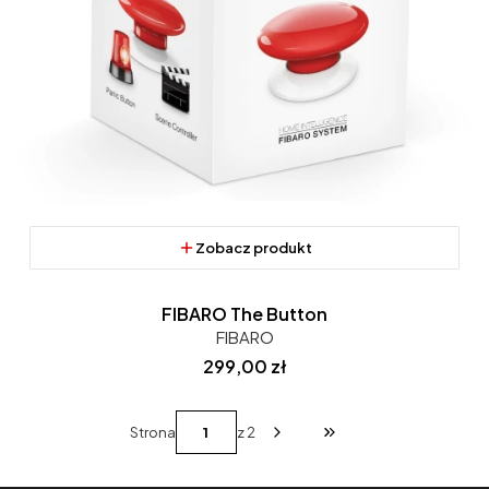
Zobacz produkt
FIBARO The Button
FIBARO
Cena
299,00 zł
Strona
z 2
Przejdź do ostatniej st