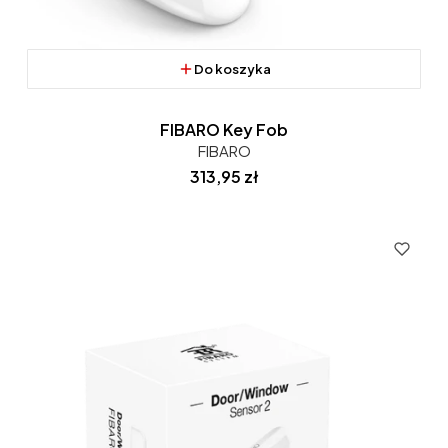
Do koszyka
FIBARO Key Fob
FIBARO
Cena
313,95 zł