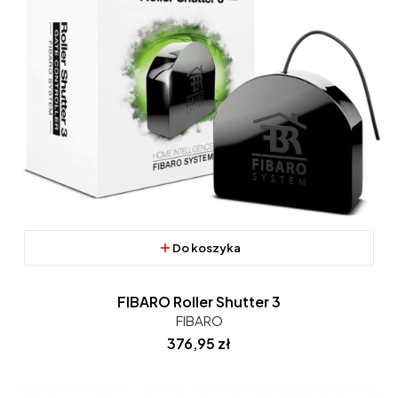
Do koszyka
FIBARO Roller Shutter 3
FIBARO
Cena
376,95 zł