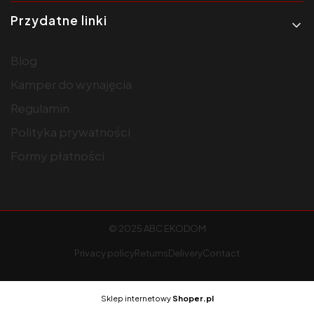
Przydatne linki
Blog
Kamper do wynajęcia
Regulamin
Polityka prywatności
Formy płatności
© 2025 ABC EKODOM
Privacy policy
Returns
Delivery
Contact
Sklep internetowy
Shoper.pl