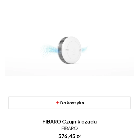
Do koszyka
FIBARO Czujnik czadu
FIBARO
Cena
576,45 zł