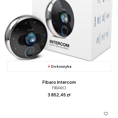
Do koszyka
Fibaro Intercom
FIBARO
Cena
3 852,45 zł