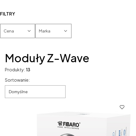
FILTRY
Cena
Marka
Koniec filtrów
Moduły Z-Wave
Produkty:
13
Lista produktów
Sortowanie:
Domyślne