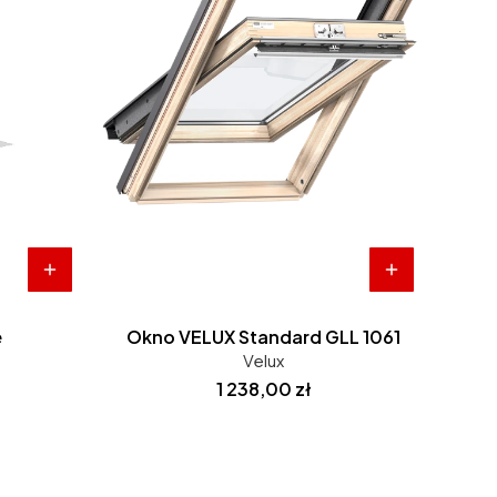
e
Okno VELUX Standard GLL 1061
Velux
Cena
1 238,00 zł