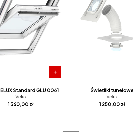
ELUX Standard GLU 0061
Świetliki tunelow
Velux
Velux
Cena
Cena
1 560,00 zł
1 250,00 zł