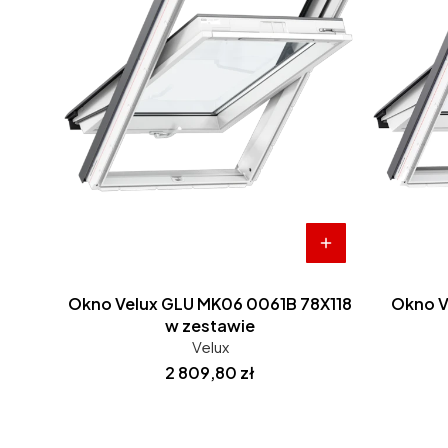
Okno Velux GLU MK06 0061B 78X118
Okno V
w zestawie
Velux
Cena
2 809,80 zł