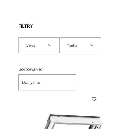
FILTRY
Cena
Marka
Koniec filtrów
Lista produktów
Sortowanie:
Domyślne