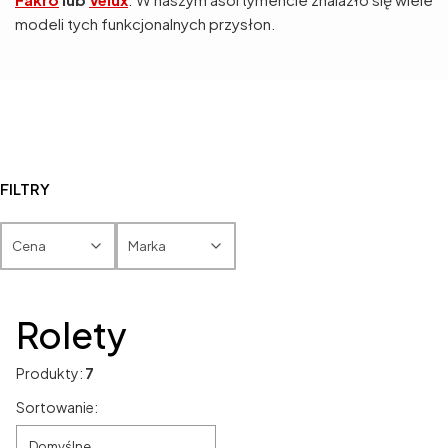
modeli tych funkcjonalnych przysłon.
FILTRY
Cena
Marka
Koniec filtrów
Rolety
Produkty:
7
Lista produktów
Sortowanie:
Domyślne