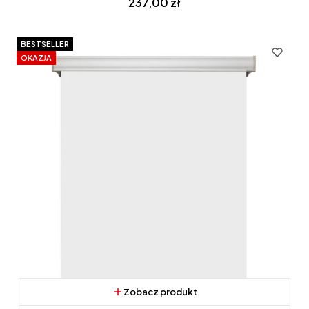
Cena
237,00 zł
BESTSELLER
OKAZJA
Zobacz produkt