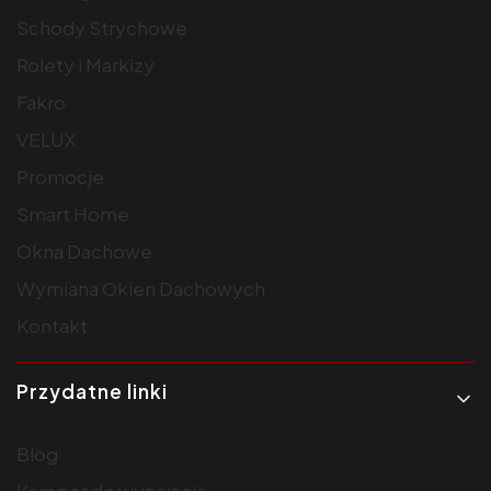
Schody Strychowe
Rolety i Markizy
Fakro
VELUX
Promocje
Smart Home
Okna Dachowe
Wymiana Okien Dachowych
Kontakt
Przydatne linki
Blog
Kamper do wynajęcia