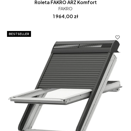
Roleta FAKRO ARZ Komfort
FAKRO
Cena
1 964,00 zł
BESTSELLER