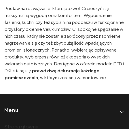
Postaw na rozwiązanie, które pozwoli Ci cieszyć się
maksymalną wygodą oraz komfortem. Wyposażenie
łazienki, kuchni czy też sypialni na poddaszu w funkcjonalne
przysłony okienne Velux umożliwi Ci spokojne spędzanie w
nich czasu, który nie zostanie zakłócony przez nadmierne
nagrzewanie się czy też zbyt dużą ilość wpadających
promieni słonecznych. Ponadto, wybierając opisywane
produkty, wybierzesz również akcesoria o wysokich
walorach estetycznych. Dostępne w ofercie modele DFD i
DKL staną się
prawdziwą dekoracją każdego
pomieszczenia
, w którym zostaną zamontowane.
Linki w stopce
Menu
Strona główna