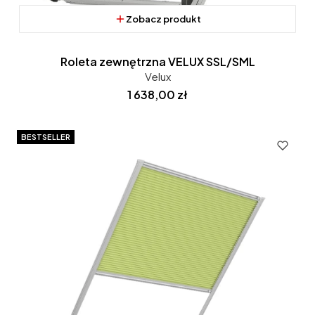
Zobacz produkt
Roleta zewnętrzna VELUX SSL/SML
Velux
Cena
1 638,00 zł
BESTSELLER