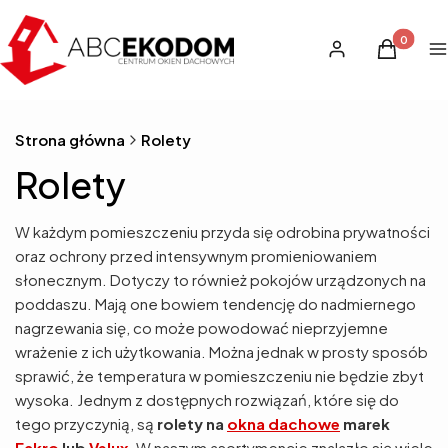
Produkty 
Zaloguj się
Koszyk
M
Strona główna
Rolety
Rolety
W każdym pomieszczeniu przyda się odrobina prywatności
oraz ochrony przed intensywnym promieniowaniem
słonecznym. Dotyczy to również pokojów urządzonych na
poddaszu. Mają one bowiem tendencję do nadmiernego
nagrzewania się, co może powodować nieprzyjemne
wrażenie z ich użytkowania. Można jednak w prosty sposób
sprawić, że temperatura w pomieszczeniu nie będzie zbyt
wysoka. Jednym z dostępnych rozwiązań, które się do
tego przyczynią, są
rolety na
okna dachowe
marek
Fakro
lub
Velux
. W naszym asortymencie znalazło się wiele