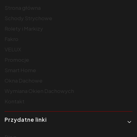
Strona główna
Schody Strychowe
Rolety i Markizy
Fakro
VELUX
Promocje
Smart Home
Okna Dachowe
Wymiana Okien Dachowych
Kontakt
Przydatne linki