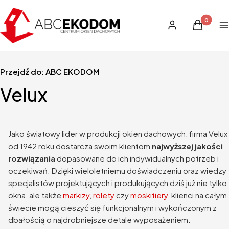
Produkty 
Zaloguj się
Koszyk
M
Przejdź do:
ABC EKODOM
Velux
Jako światowy lider w produkcji okien dachowych, firma Velux
od 1942 roku dostarcza swoim klientom
najwyższej jakości
rozwiązania
dopasowane do ich indywidualnych potrzeb i
oczekiwań. Dzięki wieloletniemu doświadczeniu oraz wiedzy
specjalistów projektujących i produkujących dziś już nie tylko
okna, ale także
markizy
,
rolety
czy
moskitiery
, klienci na całym
świecie mogą cieszyć się funkcjonalnym i wykończonym z
dbałością o najdrobniejsze detale wyposażeniem.