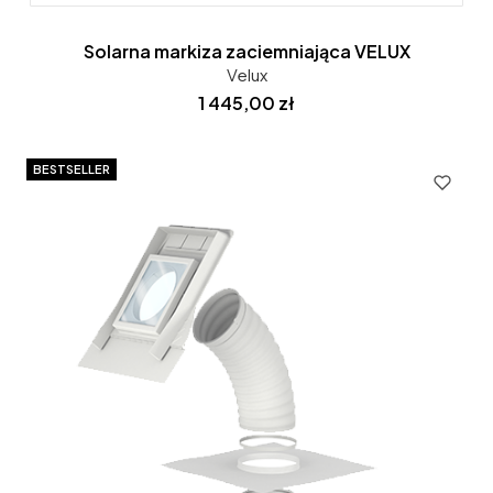
Solarna markiza zaciemniająca VELUX
Velux
Cena
1 445,00 zł
BESTSELLER