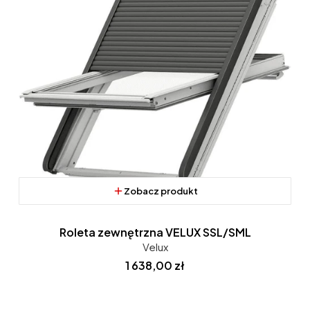
Zobacz produkt
Roleta zewnętrzna VELUX SSL/SML
Velux
Cena
1 638,00 zł