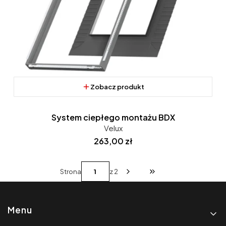
Zobacz produkt
System ciepłego montażu BDX
Velux
Cena
263,00 zł
Strona
z 2
Przejdź do ostatniej st
Linki w stopce
Menu