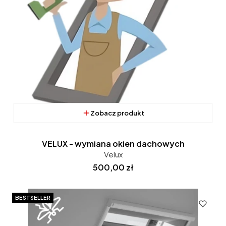
Zobacz produkt
VELUX - wymiana okien dachowych
Velux
Cena
500,00 zł
BESTSELLER