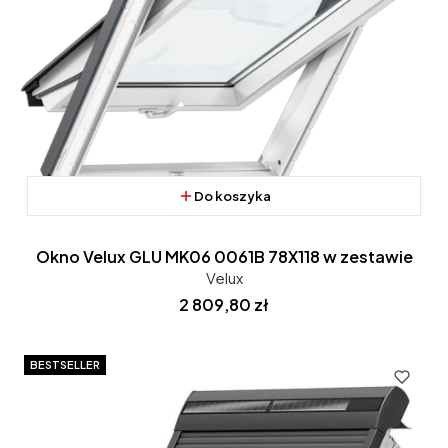
Do koszyka
Okno Velux GLU MK06 0061B 78X118 w zestawie
Velux
Cena
2 809,80 zł
BESTSELLER