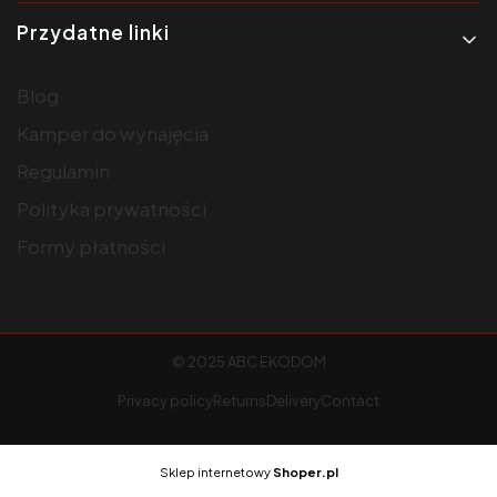
Przydatne linki
Blog
Kamper do wynajęcia
Regulamin
Polityka prywatności
Formy płatności
© 2025 ABC EKODOM
Privacy policy
Returns
Delivery
Contact
Sklep internetowy
Shoper.pl