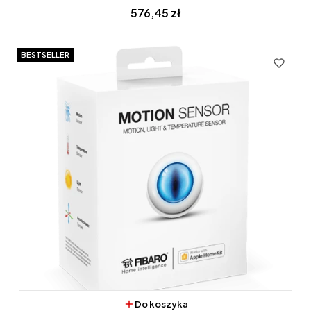
Cena
576,45 zł
BESTSELLER
Do koszyka