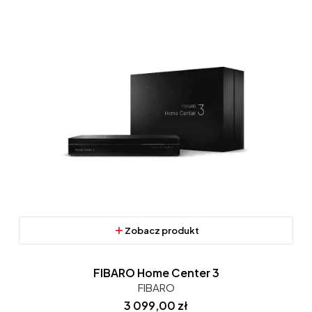
Zobacz produkt
FIBARO Home Center 3
FIBARO
Cena
3 099,00 zł