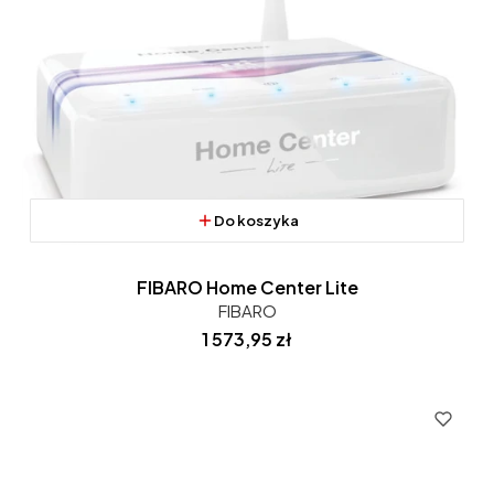
Do koszyka
FIBARO Home Center Lite
FIBARO
Cena
1 573,95 zł