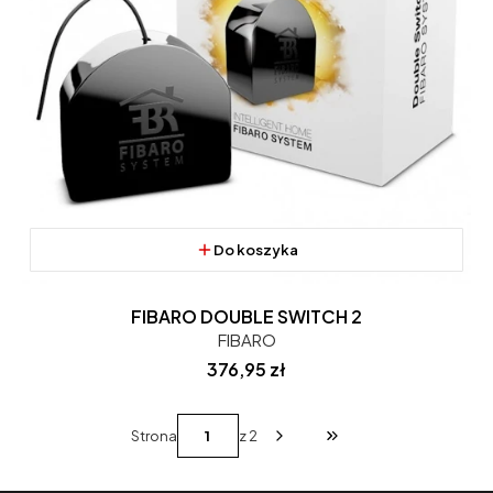
Do koszyka
FIBARO DOUBLE SWITCH 2
FIBARO
Cena
376,95 zł
Strona
z 2
Przejdź do ostatniej st