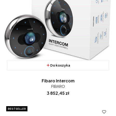
Do koszyka
Fibaro Intercom
FIBARO
Cena
3 852,45 zł
BESTSELLER