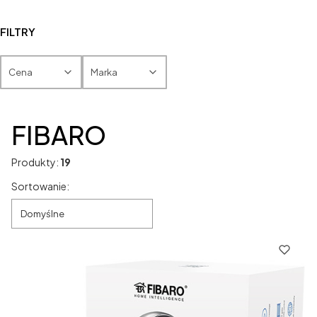
FILTRY
Cena
Marka
Koniec filtrów
FIBARO
Produkty:
19
Lista produktów
Sortowanie:
Domyślne