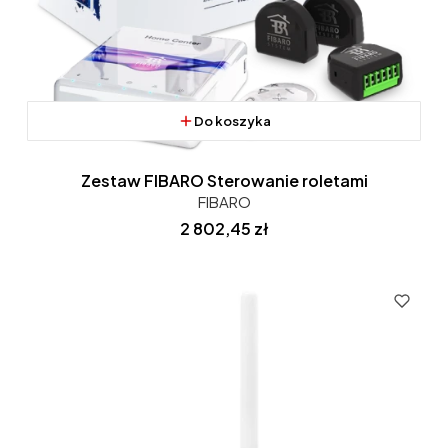
Do koszyka
Zestaw FIBARO Sterowanie roletami
FIBARO
Cena
2 802,45 zł