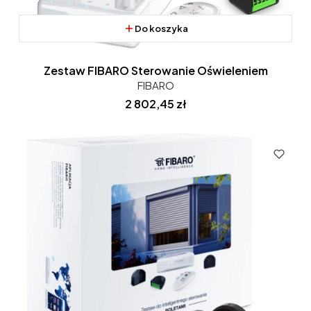
Do koszyka
Zestaw FIBARO Sterowanie Oświeleniem
FIBARO
Cena
2 802,45 zł