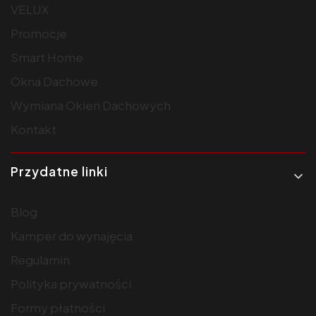
VELUX
Promocje
Smart Home
Okna Dachowe
Wymiana Okien Dachowych
Kontakt
Przydatne linki
Blog
Kamper do wynajęcia
Regulamin
Polityka prywatności
Formy płatności