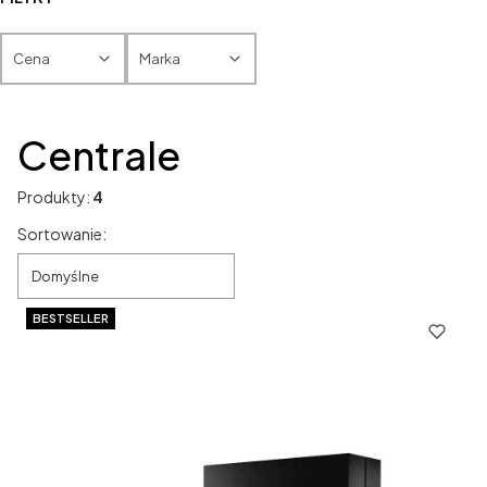
Cena
Marka
Koniec filtrów
Centrale
Produkty:
4
Lista produktów
Sortowanie:
Domyślne
BESTSELLER