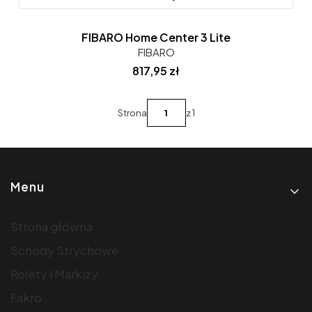
FIBARO Home Center 3 Lite
FIBARO
Cena
817,95 zł
Strona
z 1
Linki w stopce
Menu
Strona główna
Schody Strychowe
Rolety i Markizy
Fakro