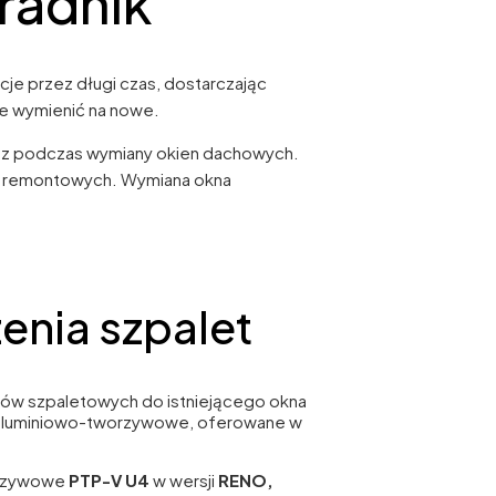
radnik
cje przez długi czas, dostarczając
we wymienić na nowe.
az podczas wymiany okien dachowych.
c remontowych. Wymiana okna
nia szpalet
ków szpaletowych do istniejącego okna
 aluminiowo-tworzywowe, oferowane w
orzywowe
PTP-V U4
w wersji
RENO,