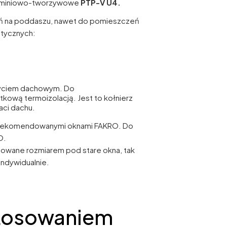
aluminiowo-tworzywowe
PTP-V U4.
ń na poddaszu, nawet do pomieszczeń
stycznych:
ryciem dachowym. Do
kową termoizolacją. Jest to kołnierz
aci dachu.
 rekomendowanymi oknami FAKRO. Do
O.
owane rozmiarem pod stare okna, tak
indywidualnie.
stosowaniem