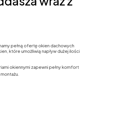
dasza wraz z
mamy pełną ofertę okien dachowych
n, które umożliwią napływ dużej ilości
ami okiennymi zapewni pełny komfort
a montażu.