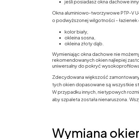
jeśli posiadasz okna dachowe i
Okna aluminiowo-tworzywowe PTP-V U4
o podwyższonej wilgotności - łazienek 
kolor biały,
okleina sosna,
okleina złoty dąb.
Wymieniając okna dachowe nie możemy
rekomendowanych okien najlepiej zast
uniwersalny do pokryć wysokoprofilowa
Zdecydowana większość zamontowanyc
tych okien dopasowane są wszystkie s
W przypadku innych, nietypowych rozm
aby szpaleta została nienaruszona. Ws
Wymiana okie