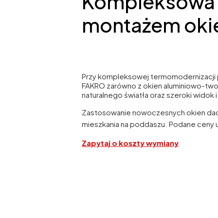
Kompleksowa 
montażem oki
Przy kompleksowej termomodernizacji
FAKRO zarówno z okien aluminiowo-twor
naturalnego światła oraz szeroki widok
Zastosowanie nowoczesnych okien dac
mieszkania na poddaszu. Podane ceny us
Zapytaj o koszty wymiany