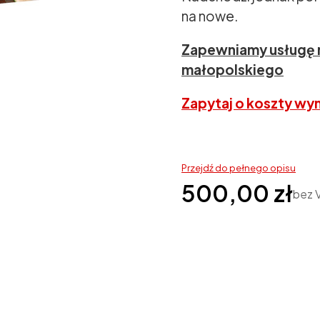
na nowe.
Zapewniamy usługę 
małopolskiego
Zapytaj o koszty wy
Przejdź do pełnego opisu
Cena
500,00 zł
bez 
Wybierz wariant produ
Poszczególne warianty mogą 