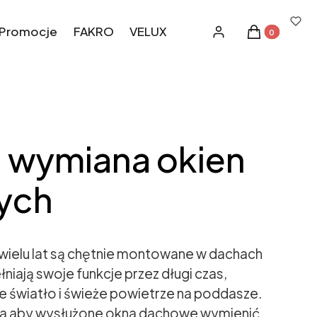
Promocje
FAKRO
VELUX
Produkty w k
Zaloguj się
Koszyk
 wymiana okien
ych
wielu lat są chętnie montowane w dachach
niają swoje funkcje przez długi czas,
e światło i świeże powietrze na poddasze.
ra aby wysłużone okna dachowe wymienić