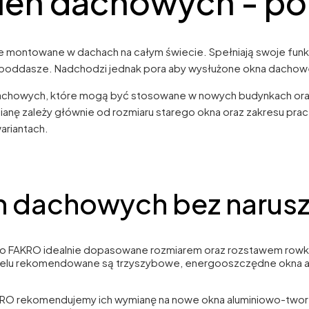
ien dachowych - po
ie montowane w dachach na całym świecie. Spełniają swoje funk
na poddasze. Nadchodzi jednak pora aby wysłużone okna dacho
dachowych, które mogą być stosowane w nowych budynkach or
ę zależy głównie od rozmiaru starego okna oraz zakresu pra
riantach.
 dachowych bez narusze
kno FAKRO idealnie dopasowane rozmiarem oraz rozstawem row
 celu rekomendowane są trzyszybowe, energooszczędne okna
AKRO rekomendujemy ich wymianę na nowe okna aluminiowo-tw