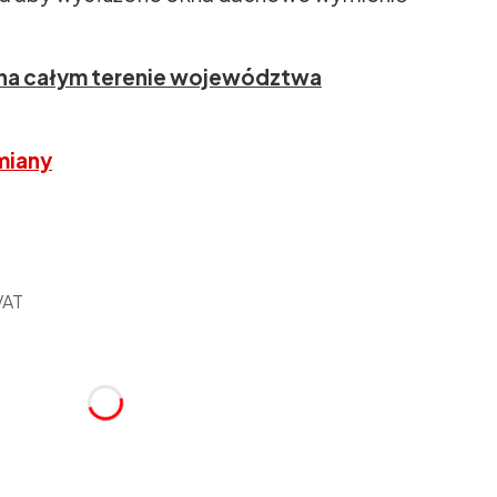
na całym terenie województwa
miany
VAT
ktu
różnić się ceną