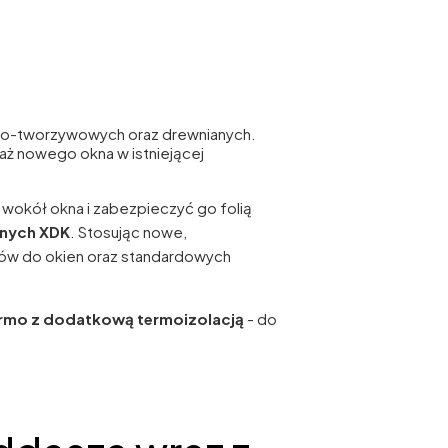
owo-tworzywowych oraz drewnianych.
aż nowego okna w istniejącej
wokół okna i zabezpieczyć go folią
jnych XDK
. Stosując nowe,
w do okien oraz standardowych
ermo z dodatkową termoizolacją
- do