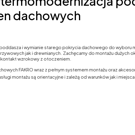
termomodernizacja pod
en dachowych
 poddasza i wymianie starego pokrycia dachowego do wyboru 
zywowych jak i drewnianych. Zachęcamy do montażu dużych okie
 i kontakt wzrokowy z otoczeniem.
howych FAKRO wraz z pełnym systemem montażu oraz akcesori
ługi montażu są orientacyjne i zależą od warunków jak i miejsc