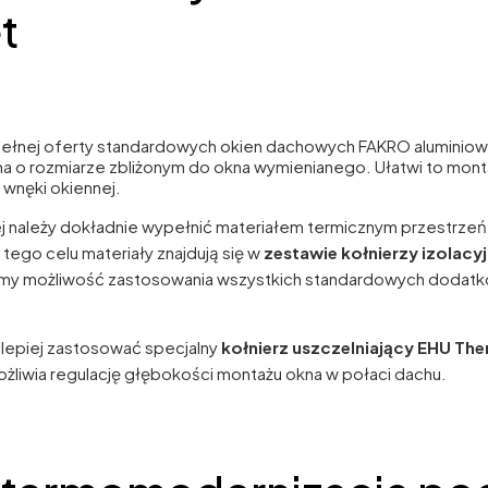
t
z pełnej oferty standardowych okien dachowych FAKRO alumini
a o rozmiarze zbliżonym do okna wymienianego. Ułatwi to mont
 wnęki okiennej.
 należy dokładnie wypełnić materiałem termicznym przestrzeń 
ego celu materiały znajdują się w
zestawie kołnierzy izolacy
 możliwość zastosowania wszystkich standardowych dodatkó
lepiej zastosować specjalny
kołnierz uszczelniający EHU Th
żliwia regulację głębokości montażu okna w połaci dachu.