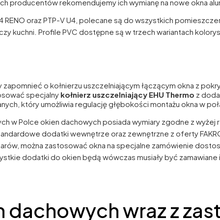
nnych producentów rekomendujemy ich wymianę na nowe okna 
 RENO oraz PTP-V U4, polecane są do wszystkich pomieszcze
czy kuchni. Profile PVC dostępne są w trzech wariantach kolory
 zapomnieć o kołnierzu uszczelniającym łączącym okna z pok
osować specjalny
kołnierz uszczelniający EHU Thermo
z dodat
nych, który umożliwia regulację głębokości montażu okna w poł
h w Polce okien dachowych posiada wymiary zgodne z wyżej
tandardowe dodatki wewnętrze oraz zewnętrzne z oferty FAKR
iarów, można zastosować okna na specjalne zamówienie dostos
zystkie dodatki do okien będą wówczas musiały być zamawiane 
n dachowych wraz z za