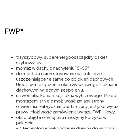
FWP*
trzyszybowy, superenergooszczędny pakiet
szybowy U5
montaż w dachu o nachyleniu 15-55°
do montażu okien stosowane są kołnierze
uszczelniające te same co do okien dachowych.
Umożliwia to łączenie okna wyłazowego z oknami
dachowymi w jednym zespoleniu.
uniwersalna konstrukcja okna wyłazowego. Przed
montażem istnieje możliwość zmiany strony
otwierania. Fabrycznie dostarczany jest jako wyłaz
prawy. Możliwość zamówienia wyłazu FWP - lewy.
okno objęte ofertą 3x3 mnożymy korzyści w
pakiecie:
- 3 technologie wykończenia drewna do wyboru,