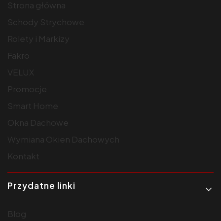
Strona główna
Schody Strychowe
Rolety i Markizy
Fakro
VELUX
Promocje
Smart Home
Okna Dachowe
Wymiana Okien Dachowych
Kontakt
Przydatne linki
Blog