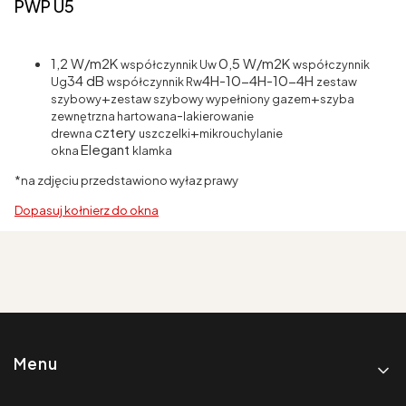
PWP U5
1,2 W/m2K
0,5 W/m2K
współczynnik Uw
współczynnik
34 dB
4H-10-4H-10-4H
Ug
współczynnik Rw
zestaw
+
+
szybowy
zestaw szybowy wypełniony gazem
szyba
-
zewnętrzna hartowana
lakierowanie
cztery
+
drewna
uszczelki
mikrouchylanie
Elegant
okna
klamka
*na zdjęciu przedstawiono wyłaz prawy
Dopasuj kołnierz do okna
Linki w stopce
Menu