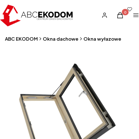
Produkty 
Zaloguj się
Koszyk
M
ABC EKODOM
Okna dachowe
Okna wyłazowe