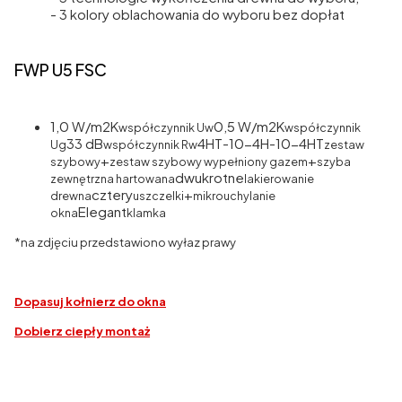
- 3 kolory oblachowania do wyboru bez dopłat
FWP U5 FSC
1,0 W/m2K
0,5 W/m2K
współczynnik Uw
współczynnik
33 dB
4HT-10-4H-10-4HT
Ug
współczynnik Rw
zestaw
+
+
szybowy
zestaw szybowy wypełniony gazem
szyba
dwukrotne
zewnętrzna hartowana
lakierowanie
cztery
+
drewna
uszczelki
mikrouchylanie
Elegant
okna
klamka
*na zdjęciu przedstawiono wyłaz prawy
Dopasuj kołnierz do okna
Dobierz ciepły
montaż