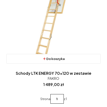
Do koszyka
Schody LTK ENERGY 70x120 w zestawie
FAKRO
Cena
1 489,00 zł
Strona
z 1