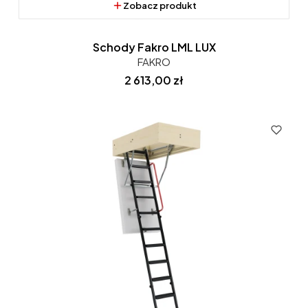
Zobacz produkt
Schody Fakro LML LUX
FAKRO
Cena
2 613,00 zł