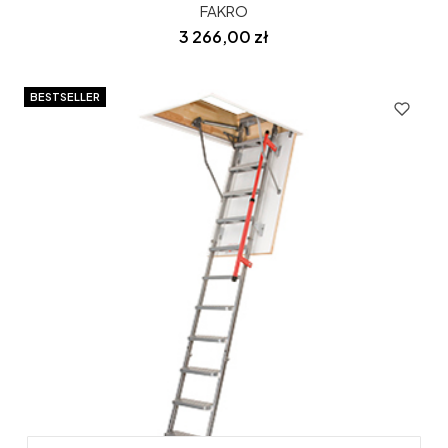
FAKRO
Cena
3 266,00 zł
BESTSELLER