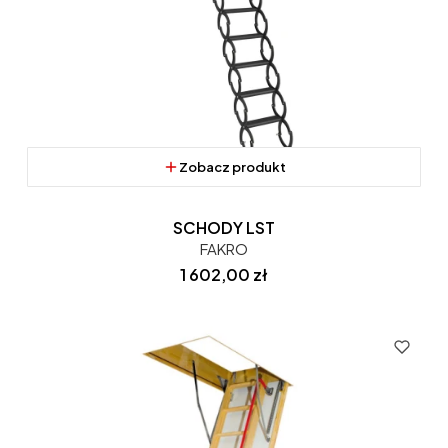
Zobacz produkt
SCHODY LST
FAKRO
Cena
1 602,00 zł