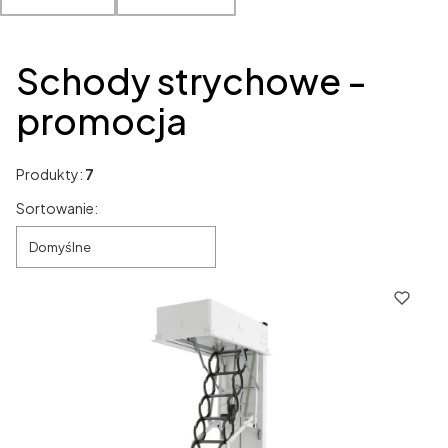
Koniec filtrów
Schody strychowe -
promocja
Produkty:
7
Lista produktów
Sortowanie:
Domyślne