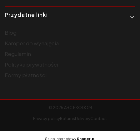
Przydatne linki
Blog
Kamper do wynajęcia
Regulamin
Polityka prywatności
Formy płatności
© 2025 ABC EKODOM
Privacy policy
Returns
Delivery
Contact
Sklep internetowy
Shoper.pl