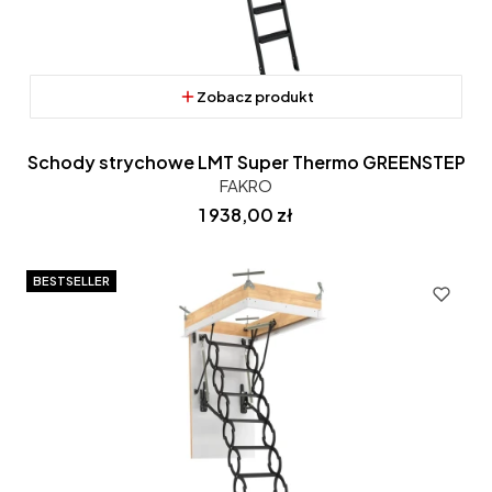
Zobacz produkt
Schody strychowe LMT Super Thermo GREENSTEP
FAKRO
Cena
1 938,00 zł
BESTSELLER