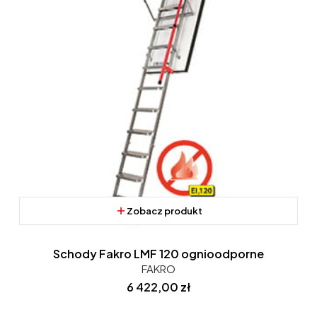
Zobacz produkt
Schody Fakro LMF 120 ognioodporne
FAKRO
Cena
6 422,00 zł