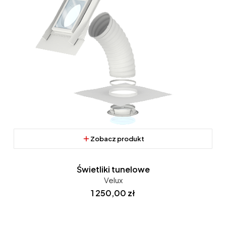
Zobacz produkt
Świetliki tunelowe
Velux
Cena
1 250,00 zł