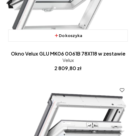
Do koszyka
Okno Velux GLU MK06 0061B 78X118 w zestawie
Velux
Cena
2 809,80 zł