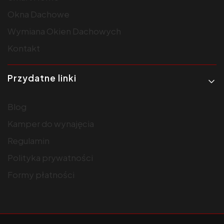
Okna Dachowe
Wymiana Okien Dachowych
Kontakt
Przydatne linki
Blog
Kamper do wynajęcia
Regulamin
Polityka prywatności
Formy płatności