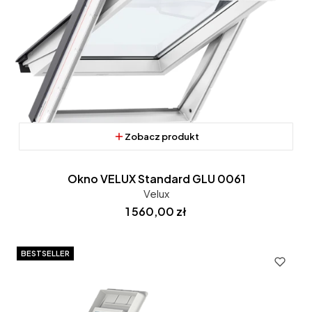
Zobacz produkt
Okno VELUX Standard GLU 0061
Velux
Cena
1 560,00 zł
BESTSELLER